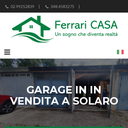
02.99252839
|
348.4583275
|
info@ferraricasa.eu
GARAGE IN IN
VENDITA A SOLARO