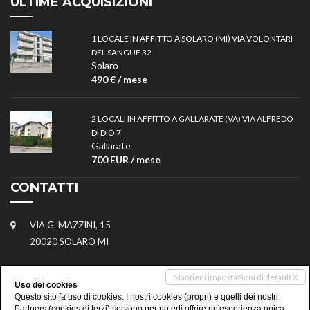
ULTIME ACQUISIZIONI
1 LOCALE IN AFFITTO A SOLARO (MI) VIA VOLONTARI
DEL SANGUE 32
Solaro
490 € / mese
2 LOCALI IN AFFITTO A GALLARATE (VA) VIA ALFREDO
DI DIO 7
Gallarate
700 EUR / mese
CONTATTI
VIA G. MAZZINI, 15
20020 SOLARO MI
02.99252839
Mantieni impostazioni di default X
Uso dei cookies
Questo sito fa uso di cookies. I nostri cookies (propri) e quelli dei nostri
348.4583275
Partners (cookies di terzi) servono per poterti offrire un'esperienza unica