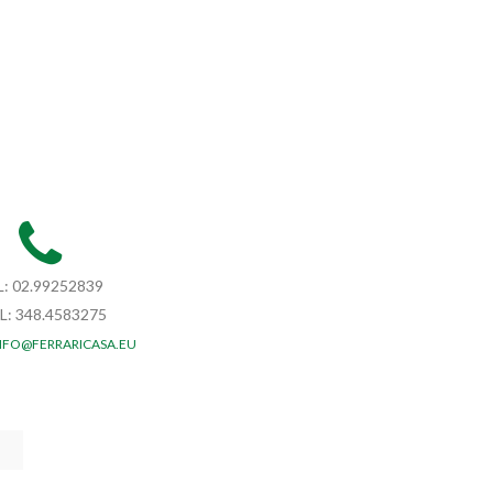
L: 02.99252839
L: 348.4583275
NFO@FERRARICASA.EU