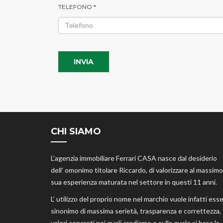
TELEFONO *
INVIA
CHI SIAMO
L’agenzia immobiliare Ferrari CASA nasce dal desiderio
dell’ omonimo titolare Riccardo, di valorizzare al massimo
sua esperienza maturata nel settore in questi 11 anni.
L’ utilizzo del proprio nome nel marchio vuole infatti ess
sinonimo di massima serietà, trasparenza e correttezza,
valori concreti nei quali crediamo e sulla quale si basa la