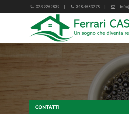
02.99252839
|
348.4583275
|
info
CONTATTI